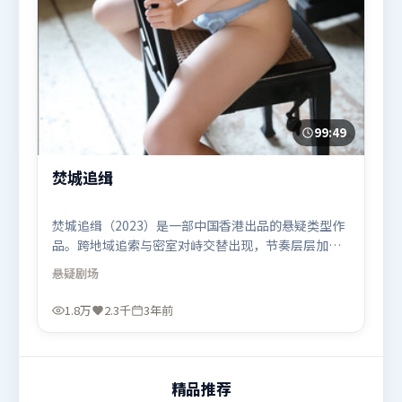
99:49
焚城追缉
焚城追缉（2023）是一部中国香港出品的悬疑类型作
品。跨地域追索与密室对峙交替出现，节奏层层加
码，张力持续上扬。摄影与美术共同营造出强烈地域
悬疑
剧场
气质，增强沉浸感。由毕赣执导，吴京、古天乐、马
东锡，段奕宏、孙艺珍等联袂出演。影片于2023年4
1.8万
2.3千
3年前
月18日（中国香港）在部分地区首映上线，适合喜欢
悬疑题材的观众观看。
精品推荐