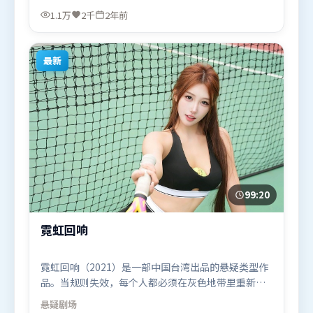
珍，肖战、汤唯、基里安·墨菲等联袂出演。影片于
1.1万
2千
2年前
2024年1月18日（印度）在部分地区首映上线，适合
喜欢科幻题材的观众观看。
最新
99:20
霓虹回响
霓虹回响（2021）是一部中国台湾出品的悬疑类型作
品。当规则失效，每个人都必须在灰色地带里重新选
择立场与底线。人物关系网复杂却不凌乱，每场对手
悬疑
剧场