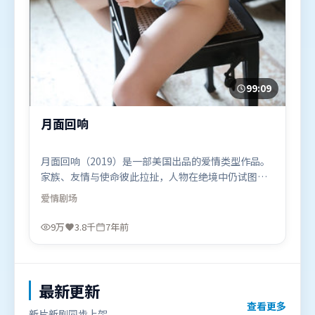
99:09
月面回响
月面回响（2019）是一部美国出品的爱情类型作品。
家族、友情与使命彼此拉扯，人物在绝境中仍试图守
住心中微光。群像刻画各有弧光，配角亦承担叙事推
爱情
剧场
进功能。由北野武执导，朱一龙、谭卓、长泽雅美，
阿米尔·汗、刘亦菲、周冬雨等联袂出演。影片于
9万
3.8千
7年前
2019年2月13日（美国）在部分地区首映上线，适合
喜欢爱情题材的观众观看。
最新更新
查看更多
新片新剧同步上架