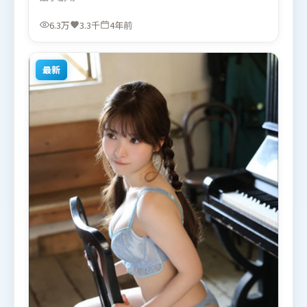
戏部分同样扎实耐嚼。由管虎执导，苍井优、易烊千
玺、弗洛伦丝·皮尤，全智贤等联袂出演。影片于
6.3万
3.3千
4年前
2022年1月10日（中国台湾）在部分地区首映上线，
适合喜欢战争题材的观众观看。
最新