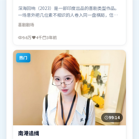
深海回响（2023）是一部印度出品的喜剧类型作品。
一场意外把几位素不相识的人卷入同一盘棋局，信任
与背叛交替上演。摄影与美术共同营造出强烈地域气
喜剧
剧场
质，增强沉浸感。由吕克·贝松执导，苍井优、堺雅
人、河正宇，汤姆·哈迪、周冬雨、刘亦菲等联袂出
9.6万
4千
3年前
演。影片于2023年2月9日（印度）在部分地区首映上
线，适合喜欢喜剧题材的观众观看。
热门
99:14
南港追缉