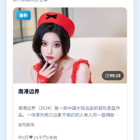
最新
99:28
南港边界
南港边界（2024）是一部中国大陆出品的冒险类型作
品。一场意外把几位素不相识的人卷入同一盘棋局，
信任与背叛交替上演。摄影与美术共同营造出强烈地
冒险
剧场
域气质，增强沉浸感。由宁浩执导，张译、孙艺珍、
易烊千玺，长泽雅美、阿米尔·汗等联袂出演。影片
3万
2.5千
1年前