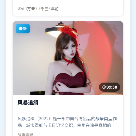
戏都推动信息增量。由奉俊昊执导，章子怡、河正
宇、迪皮卡·帕度柯妮，李政宰、汤姆·哈迪等联袂
6.2万
3.3千
5年前
出演。影片于2021年1月28日（中国台湾）在部分地
区首映上线，适合喜欢悬疑题材的观众观看。
最新
99:58
风暴追缉
风暴追缉（2022）是一部中国台湾出品的战争类型作
品。城市霓虹与旧日记忆交织，主角在追寻真相的路
上不断付出代价。动作场面设计讲究空间与节奏，文
战争
剧场