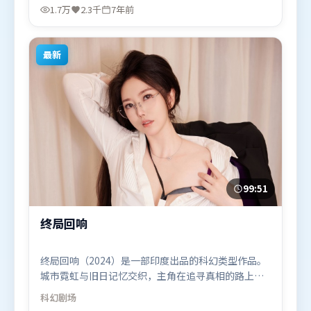
里安·墨菲、托尼·贾等联袂出演。影片于2018年12
1.7万
2.3千
7年前
月3日（中国大陆）在部分地区首映上线，适合喜欢喜
剧题材的观众观看。
最新
99:51
终局回响
终局回响（2024）是一部印度出品的科幻类型作品。
城市霓虹与旧日记忆交织，主角在追寻真相的路上不
断付出代价。摄影与美术共同营造出强烈地域气质，
科幻
剧场
增强沉浸感。由王家卫执导，周迅、梁朝伟、孙艺