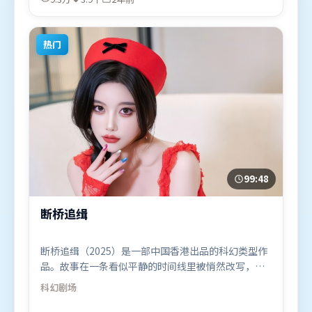
（印度）在部分地区首映上线，适合喜欢科幻题材的
观众观看。
热门
99:48
断桥追缉
断桥追缉（2025）是一部中国香港出品的科幻类型作
品。故事在一条看似平静的时间线里被悄然改写，人
物被迫直面过去与现在的撕裂。动作场面设计讲究空
科幻
剧场
间与节奏，文戏部分同样扎实耐嚼。由让-皮埃尔·热
内执导，咏梅、宋康昊、谭卓，提莫西·查拉米等联