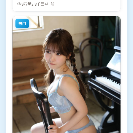
张译、堺雅人等联袂出演。影片于2022年7月25日
9万
3.8千
4年前
（英国）在部分地区首映上线，适合喜欢爱情题材的
观众观看。
热门