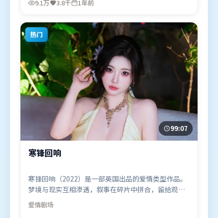
9.1万
3.8千
1年前
袂出演。影片于2025年1月15日（中国香港）在部分
地区首映上线，适合喜欢科幻题材的观众观看。
热门
99:07
寒锋回响
寒锋回响（2022）是一部英国出品的爱情类型作品。
梦境与现实互相渗透，叙事在碎片中拼合，留给观众
回味空间。类型元素被重新组合，既致敬经典也尝试
爱情
剧场
突破套路。由徐克执导，赵丽颖、王景春、雷佳音，