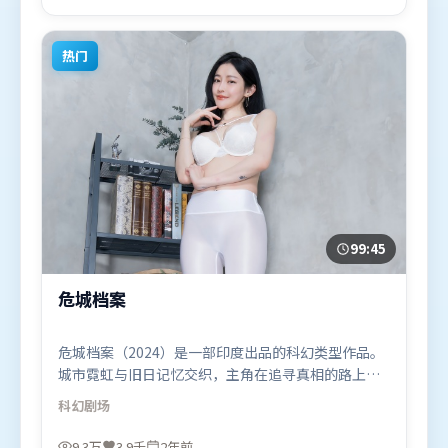
影片于2018年10月14日（日本）在部分地区首映上
线，适合喜欢悬疑题材的观众观看。
热门
99:45
危城档案
危城档案（2024）是一部印度出品的科幻类型作品。
城市霓虹与旧日记忆交织，主角在追寻真相的路上不
断付出代价。动作场面设计讲究空间与节奏，文戏部
科幻
剧场
分同样扎实耐嚼。由贾樟柯执导，托尼·贾、张译、
沈腾，孙艺珍等联袂出演。影片于2024年8月18日
9.3万
3.9千
2年前