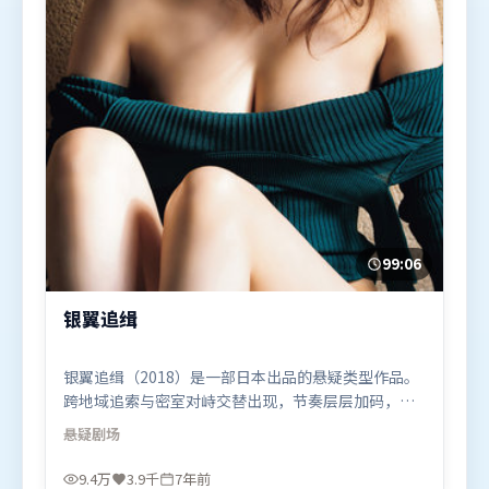
99:06
银翼追缉
银翼追缉（2018）是一部日本出品的悬疑类型作品。
跨地域追索与密室对峙交替出现，节奏层层加码，张
力持续上扬。叙事线索多线并进，最终在关键节点收
悬疑
剧场
束。由克里斯托弗·诺兰执导，谭卓、孙艺珍、弗洛
伦丝·皮尤，雷佳音、朱一龙、宋康昊等联袂出演。
9.4万
3.9千
7年前