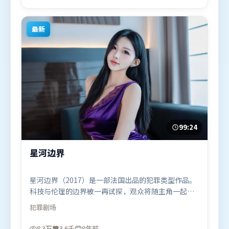
于2024年9月27日（中国大陆）在部分地区首映上
线，适合喜欢冒险题材的观众观看。
最新
99:24
星河边界
星河边界（2017）是一部法国出品的犯罪类型作品。
科技与伦理的边界被一再试探，观众将随主角一起经
历道德震荡。动作场面设计讲究空间与节奏，文戏部
犯罪
剧场
分同样扎实耐嚼。由王家卫执导，弗洛伦丝·皮尤、
长泽雅美、肖战，马东锡等联袂出演。影片于2017年
8.3万
3.6千
8年前