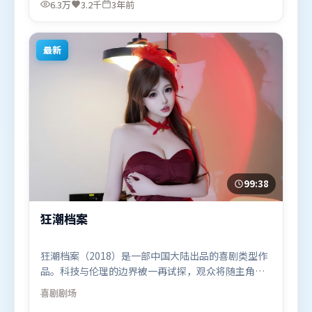
6.3万
3.2千
3年前
年12月22日（日本）在部分地区首映上线，适合喜欢
科幻题材的观众观看。
最新
99:38
狂潮档案
狂潮档案（2018）是一部中国大陆出品的喜剧类型作
品。科技与伦理的边界被一再试探，观众将随主角一
起经历道德震荡。叙事线索多线并进，最终在关键节
喜剧
剧场
点收束。由陈思诚执导，刘亦菲、黄政民、黄渤，基