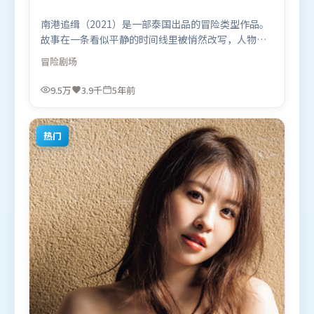
南港追缉（2021）是一部泰国出品的冒险类型作品。
故事在一条看似平静的时间线里被悄然改写，人物被
迫直面过去与现在的撕裂。视听风格统一而富有实验
冒险
剧场
感，配乐与画面情绪贴合。由陈凯歌执导，谭卓、张
译、咏梅，李政宰、河正宇、朱一龙等联袂出演。影
9.5万
3.9千
5年前
片于2021年3月13日（泰国）在部分地区首映上线，
适合喜欢冒险题材的观众观看。
热门