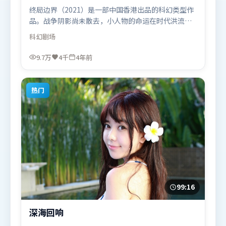
终局边界（2021）是一部中国香港出品的科幻类型作
品。战争阴影尚未散去，小人物的命运在时代洪流里
被轻轻托起又放下。动作场面设计讲究空间与节奏，
科幻
剧场
文戏部分同样扎实耐嚼。由詹姆斯·卡梅隆执导，长
泽雅美、吴京、提莫西·查拉米，汤唯等联袂出演。
9.7万
4千
4年前
影片于2021年10月20日（中国香港）在部分地区首映
上线，适合喜欢科幻题材的观众观看。
热门
99:16
深海回响