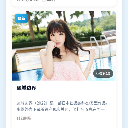
12月11日（法国）在部分地区首映上线，适合喜欢犯
罪题材的观众观看。
最新
99:19
迷城边界
迷城边界（2022）是一部日本出品的科幻类型作品。
幽默外壳下藏着锋利现实关照，笑料与叹息在同一场
景里并存。动作场面设计讲究空间与节奏，文戏部分
科幻
剧场
同样扎实耐嚼。由陈凯歌执导，艾米莉·布朗特、朱
一龙、赵丽颖，杨紫、张译等联袂出演。影片于2022